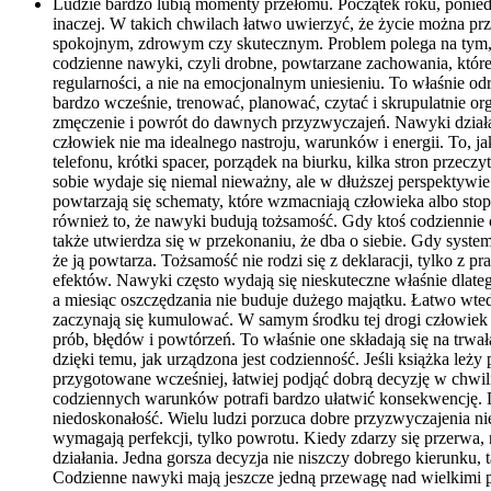
Ludzie bardzo lubią momenty przełomu. Początek roku, poniedz
inaczej. W takich chwilach łatwo uwierzyć, że życie można p
spokojnym, zdrowym czy skutecznym. Problem polega na tym, że
codzienne nawyki, czyli drobne, powtarzane zachowania, które 
regularności, a nie na emocjonalnym uniesieniu. To właśnie o
bardzo wcześnie, trenować, planować, czytać i skrupulatnie or
zmęczenie i powrót do dawnych przyzwyczajeń. Nawyki działaj
człowiek nie ma idealnego nastroju, warunków i energii. To, 
telefonu, krótki spacer, porządek na biurku, kilka stron prze
sobie wydaje się niemal nieważny, ale w dłuższej perspektywie
powtarzają się schematy, które wzmacniają człowieka albo sto
również to, że nawyki budują tożsamość. Gdy ktoś codziennie c
także utwierdza się w przekonaniu, że dba o siebie. Gdy system
że ją powtarza. Tożsamość nie rodzi się z deklaracji, tylko z pr
efektów. Nawyki często wydają się nieskuteczne właśnie dlatego
a miesiąc oszczędzania nie buduje dużego majątku. Łatwo wted
zaczynają się kumulować. W samym środku tej drogi człowiek 
prób, błędów i powtórzeń. To właśnie one składają się na trwa
dzięki temu, jak urządzona jest codzienność. Jeśli książka leży 
przygotowane wcześniej, łatwiej podjąć dobrą decyzję w chwi
codziennych warunków potrafi bardzo ułatwić konsekwencję. Do
niedoskonałość. Wielu ludzi porzuca dobre przyzwyczajenia nie 
wymagają perfekcji, tylko powrotu. Kiedy zdarzy się przerwa, n
działania. Jedna gorsza decyzja nie niszczy dobrego kierunku
Codzienne nawyki mają jeszcze jedną przewagę nad wielkimi po