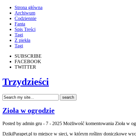
Strona główna
Archiwum
Codziennie
Fanta
Spis Treści
Tagi
Z piekła
Tagi
SUBSCRIBE
FACEBOOK
TWITTER
Trzydzieści
Zioła w ogrodzie
Posted by admin
gru - 7 - 2025
Możliwość komentowania
Zioła w og
DzikiParapet.pl to miejsce w sieci, w którym rośliny doniczkowe wy