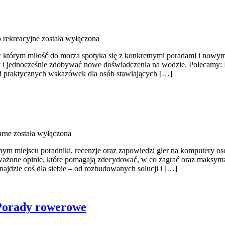
 rekreacyjne
została wyłączona
, w którym miłość do morza spotyka się z konkretnymi poradami i nowy
i jednocześnie zdobywać nowe doświadczenia na wodzie. Polecamy: Po
– od praktycznych wskazówek dla osób stawiających […]
arne
została wyłączona
m miejscu poradniki, recenzje oraz zapowiedzi gier na komputery osob
ważone opinie, które pomagają zdecydować, w co zagrać oraz maksymal
ajdzie coś dla siebie – od rozbudowanych solucji i […]
 Porady rowerowe