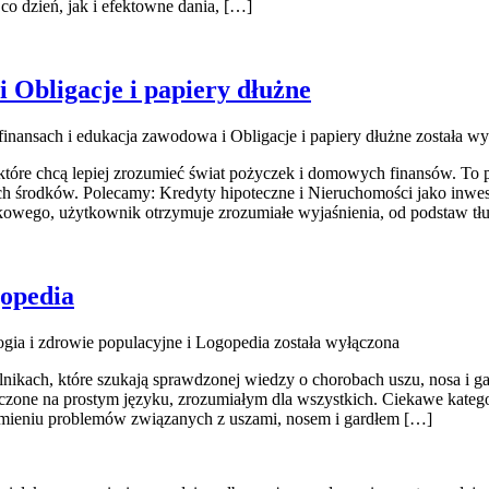
co dzień, jak i efektowne dania, […]
 Obligacje i papiery dłużne
finansach i edukacja zawodowa i Obligacje i papiery dłużne
została wy
 które chcą lepiej zrozumieć świat pożyczek i domowych finansów. To 
 środków. Polecamy: Kredyty hipoteczne i Nieruchomości jako inwesty
wego, użytkownik otrzymuje zrozumiałe wyjaśnienia, od podstaw tłu
gopedia
gia i zdrowie populacyjne i Logopedia
została wyłączona
nikach, które szukają sprawdzonej wiedzy o chorobach uszu, nosa i gar
aczone na prostym języku, zrozumiałym dla wszystkich. Ciekawe kateg
zumieniu problemów związanych z uszami, nosem i gardłem […]