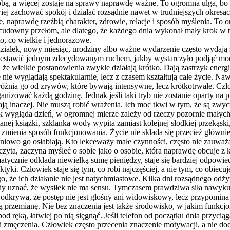
obą, a więcej zostaje na sprawy naprawdę ważne. To ogromna ulga, bo
wiej zachować spokój i działać rozsądnie nawet w trudniejszych okres
naprawdę rzeźbią charakter, zdrowie, relacje i sposób myślenia. To on
ię cudowny przełom, ale dlatego, że każdego dnia wykonał mały krok 
to, co wielkie i jednorazowe.
iałek, nowy miesiąc, urodziny albo ważne wydarzenie często wydają s
rzestawić jednym zdecydowanym ruchem, jakby wystarczyło podjąć mocn
 wielkie postanowienia zwykle działają krótko. Dają zastrzyk energii
nie wyglądają spektakularnie, lecz z czasem kształtują całe życie. Na
dróżnia go od zrywów, które bywają intensywne, lecz krótkotrwałe. C
ganizować każdą godzinę. Jednak jeśli taki tryb nie zostanie oparty n
ą inaczej. Nie muszą robić wrażenia. Ich moc tkwi w tym, że są zwyc
jak wygląda dzień, w ogromnej mierze zależy od rzeczy pozornie mały
czytanej książki, szklanka wody wypita zamiast kolejnej słodkiej prze
 zmienia sposób funkcjonowania. Życie nie składa się przecież głównie
pniowo go osłabiają. Kto lekceważy małe czynności, często nie zauważ
zyta, zaczyna myśleć o sobie jako o osobie, która naprawdę obcuje z k
atycznie odkłada niewielką sumę pieniędzy, staje się bardziej odpowiedz
aktyki. Człowiek staje się tym, co robi najczęściej, a nie tym, co obiec
, że ich działanie nie jest natychmiastowe. Kilka dni rozsądnego odżyw
y uznać, że wysiłek nie ma sensu. Tymczasem prawdziwa siła nawyku u
odkrywa, że postęp nie jest głośny ani widowiskowy, lecz przypomin
łą przemianę. Nie bez znaczenia jest także środowisko, w jakim funkcjo
pod ręką, łatwiej po nią sięgnąć. Jeśli telefon od początku dnia przyci
li zmęczenia. Człowiek często przecenia znaczenie motywacji, a nie 