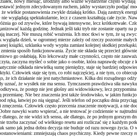
iałek, nowy miesiąc, urodziny albo ważne wydarzenie często wydają s
rzestawić jednym zdecydowanym ruchem, jakby wystarczyło podjąć mocn
 wielkie postanowienia zwykle działają krótko. Dają zastrzyk energii
nie wyglądają spektakularnie, lecz z czasem kształtują całe życie. Na
dróżnia go od zrywów, które bywają intensywne, lecz krótkotrwałe. C
ganizować każdą godzinę. Jednak jeśli taki tryb nie zostanie oparty n
ą inaczej. Nie muszą robić wrażenia. Ich moc tkwi w tym, że są zwyc
jak wygląda dzień, w ogromnej mierze zależy od rzeczy pozornie mały
czytanej książki, szklanka wody wypita zamiast kolejnej słodkiej prze
 zmienia sposób funkcjonowania. Życie nie składa się przecież głównie
pniowo go osłabiają. Kto lekceważy małe czynności, często nie zauważ
zyta, zaczyna myśleć o sobie jako o osobie, która naprawdę obcuje z k
atycznie odkłada niewielką sumę pieniędzy, staje się bardziej odpowiedz
aktyki. Człowiek staje się tym, co robi najczęściej, a nie tym, co obiec
, że ich działanie nie jest natychmiastowe. Kilka dni rozsądnego odżyw
y uznać, że wysiłek nie ma sensu. Tymczasem prawdziwa siła nawyku u
odkrywa, że postęp nie jest głośny ani widowiskowy, lecz przypomin
łą przemianę. Nie bez znaczenia jest także środowisko, w jakim funkcjo
pod ręką, łatwiej po nią sięgnąć. Jeśli telefon od początku dnia przyci
li zmęczenia. Człowiek często przecenia znaczenie motywacji, a nie 
bre nawyki warto wspierać, a nie testować je codziennie w najtrudnie
dlatego, że nie widzi ich sensu, ale dlatego, że po jednym gorszym dn
ie trzeba zaczynać od wielkiego resetu ani rozliczać się z każdym pot
, tak samo jak jedna dobra decyzja nie buduje od razu nowego życia. O
stanowieniami: zmniejszają chaos psychiczny. Kiedy pewne rzeczy rob