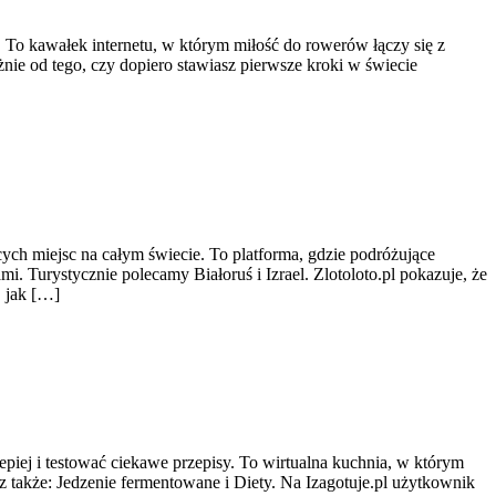
 To kawałek internetu, w którym miłość do rowerów łączy się z
nie od tego, czy dopiero stawiasz pierwsze kroki w świecie
cych miejsc na całym świecie. To platforma, gdzie podróżujące
 Turystycznie polecamy Białoruś i Izrael. Zlotoloto.pl pokazuje, że
, jak […]
piej i testować ciekawe przepisy. To wirtualna kuchnia, w którym
z także: Jedzenie fermentowane i Diety. Na Izagotuje.pl użytkownik