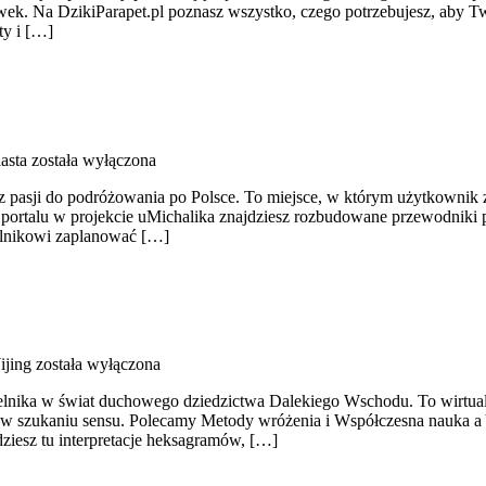
ówek. Na DzikiParapet.pl poznasz wszystko, czego potrzebujesz, aby 
ty i […]
asta
została wyłączona
ę z pasji do podróżowania po Polsce. To miejsce, w którym użytkownik
a portalu w projekcie uMichalika znajdziesz rozbudowane przewodniki 
telnikowi zaplanować […]
ijing
została wyłączona
telnika w świat duchowego dziedzictwa Dalekiego Wschodu. To wirtualna
w szukaniu sensu. Polecamy Metody wróżenia i Współczesna nauka a Yi
dziesz tu interpretacje heksagramów, […]