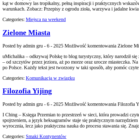
kąt w domowy las tropikalny, pełną inspiracji i praktycznych wskaz
warunkach. Zobacz: Przepisy z ogrodu zioła, warzywa i jadalne kwia
Categories:
Miejsca na weekend
Zielone Miasta
Posted by admin
gru - 6 - 2025
Możliwość komentowania
Zielone Mi
uMichalika – odkrywaj Polskę to blog turystyczny, który narodził si
– od szczytów przez jeziora, aż po morze oraz urocze miasteczka. N
po Polsce. Każdy tekst jest tworzony w taki sposób, aby pomóc czy
Categories:
Komunikacja w związku
Filozofia Yijing
Posted by admin
gru - 6 - 2025
Możliwość komentowania
Filozofia Y
I Ching – Księga Przemian to przestrzeń w sieci, która prowadzi czy
spojrzeniem, a język heksagramów staje się praktycznym narzędziem 
wyrocznia, lecz jako praktyczna nauka do procesu stawania się. Znaj
Categories:
Smaki Kontynentów