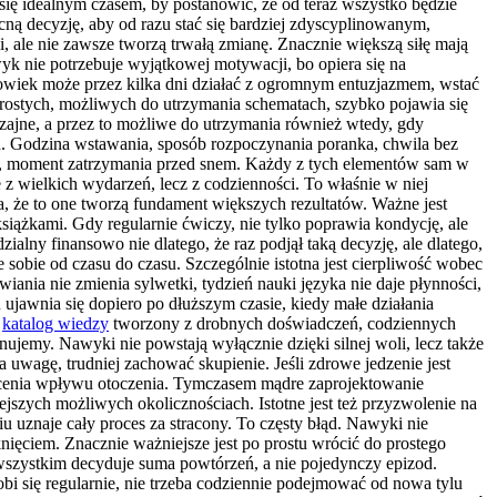
ię idealnym czasem, by postanowić, że od teraz wszystko będzie
ą decyzję, aby od razu stać się bardziej zdyscyplinowanym,
, ale nie zawsze tworzą trwałą zmianę. Znacznie większą siłę mają
wyk nie potrzebuje wyjątkowej motywacji, bo opiera się na
złowiek może przez kilka dni działać z ogromnym entuzjazmem, wstać
a prostych, możliwych do utrzymania schematach, szybko pojawia się
zajne, a przez to możliwe do utrzymania również wtedy, gdy
ch. Godzina wstawania, sposób rozpoczynania poranka, chwila bez
kąski, moment zatrzymania przed snem. Każdy z tych elementów sam w
 z wielkich wydarzeń, lecz z codzienności. To właśnie w niej
a, że to one tworzą fundament większych rezultatów. Ważne jest
siążkami. Gdy regularnie ćwiczy, nie tylko poprawia kondycję, ale
ialny finansowo nie dlatego, że raz podjął taką decyzję, ale dlatego,
uje sobie od czasu do czasu. Szczególnie istotna jest cierpliwość wobec
iania nie zmienia sylwetki, tydzień nauki języka nie daje płynności,
jawnia się dopiero po dłuższym czasie, kiedy małe działania
a
katalog wiedzy
tworzony z drobnych doświadczeń, codziennych
nujemy. Nawyki nie powstają wyłącznie dzięki silnej woli, lecz także
ąga uwagę, trudniej zachować skupienie. Jeśli zdrowe jedzenie jest
docenia wpływu otoczenia. Tymczasem mądre zaprojektowanie
jszych możliwych okolicznościach. Istotne jest też przyzwolenie na
iu uznaje cały proces za stracony. To częsty błąd. Nawyki nie
knięciem. Znacznie ważniejsze jest po prostu wrócić do prostego
 wszystkim decyduje suma powtórzeń, a nie pojedynczy epizod.
i się regularnie, nie trzeba codziennie podejmować od nowa tylu