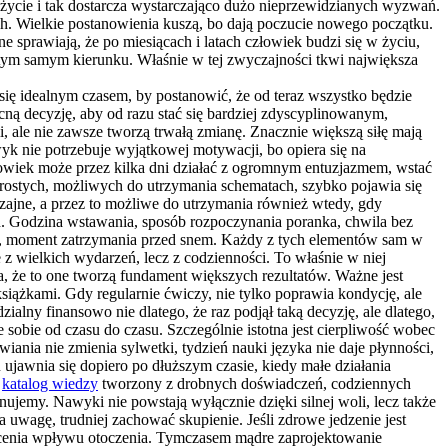
 życie i tak dostarcza wystarczająco dużo nieprzewidzianych wyzwań.
ach. Wielkie postanowienia kuszą, bo dają poczucie nowego początku.
e sprawiają, że po miesiącach i latach człowiek budzi się w życiu,
w tym samym kierunku. Właśnie w tej zwyczajności tkwi największa
ię idealnym czasem, by postanowić, że od teraz wszystko będzie
ą decyzję, aby od razu stać się bardziej zdyscyplinowanym,
, ale nie zawsze tworzą trwałą zmianę. Znacznie większą siłę mają
wyk nie potrzebuje wyjątkowej motywacji, bo opiera się na
złowiek może przez kilka dni działać z ogromnym entuzjazmem, wstać
a prostych, możliwych do utrzymania schematach, szybko pojawia się
zajne, a przez to możliwe do utrzymania również wtedy, gdy
ch. Godzina wstawania, sposób rozpoczynania poranka, chwila bez
kąski, moment zatrzymania przed snem. Każdy z tych elementów sam w
 z wielkich wydarzeń, lecz z codzienności. To właśnie w niej
a, że to one tworzą fundament większych rezultatów. Ważne jest
siążkami. Gdy regularnie ćwiczy, nie tylko poprawia kondycję, ale
ialny finansowo nie dlatego, że raz podjął taką decyzję, ale dlatego,
uje sobie od czasu do czasu. Szczególnie istotna jest cierpliwość wobec
iania nie zmienia sylwetki, tydzień nauki języka nie daje płynności,
jawnia się dopiero po dłuższym czasie, kiedy małe działania
a
katalog wiedzy
tworzony z drobnych doświadczeń, codziennych
nujemy. Nawyki nie powstają wyłącznie dzięki silnej woli, lecz także
ąga uwagę, trudniej zachować skupienie. Jeśli zdrowe jedzenie jest
docenia wpływu otoczenia. Tymczasem mądre zaprojektowanie