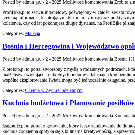
Posted by admin
gru - 2 - 2025
Możliwość komentowania
Zrób to z 
ProfiBike.pl to serwis internetowy poświęcony w całości światu ro
rzetelną informacją, inspirującymi historiami z trasy oraz praktycz
kolarstwa, czy od lat pokonujesz długie dystanse, na ProfiBike.pl zna
Categories:
Malezja
Bośnia i Hercegowina i Województwo opol
Posted by admin
gru - 2 - 2025
Możliwość komentowania
Bośnia i 
Zlotoloto.pl to portal stworzony z myślą o rodzinnych podróżach, kt
małżeństwa szukające konkretnych podpowiedzi znajdą kompendium wie
wspólne eksplorowanie świata mogą być jednocześnie osiągalne, prz
Categories:
Chemia w Życiu Codziennym
Kuchnia budżetowa i Planowanie posiłków 
Posted by admin
gru - 2 - 2025
Możliwość komentowania
Kuchnia bu
Izagotuje.pl to portal o gotowaniu, który łączy zamiłowanie do dom
kuchnia codzienna spotyka się z kulinarna kreatywnością, a sprawdzo