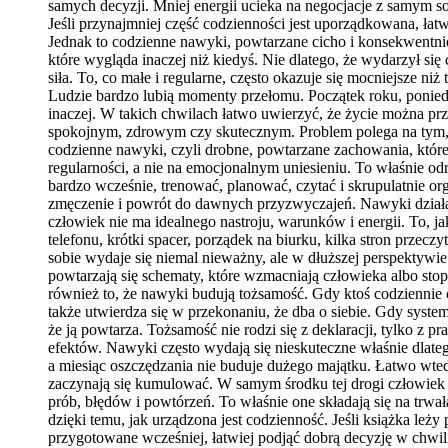
samych decyzji. Mniej energii ucieka na negocjacje z samym s
Jeśli przynajmniej część codzienności jest uporządkowana, łat
Jednak to codzienne nawyki, powtarzane cicho i konsekwentnie, 
które wygląda inaczej niż kiedyś. Nie dlatego, że wydarzył s
siła. To, co małe i regularne, często okazuje się mocniejsze niż 
Ludzie bardzo lubią momenty przełomu. Początek roku, poniedz
inaczej. W takich chwilach łatwo uwierzyć, że życie można p
spokojnym, zdrowym czy skutecznym. Problem polega na tym, że
codzienne nawyki, czyli drobne, powtarzane zachowania, które 
regularności, a nie na emocjonalnym uniesieniu. To właśnie o
bardzo wcześnie, trenować, planować, czytać i skrupulatnie or
zmęczenie i powrót do dawnych przyzwyczajeń. Nawyki działaj
człowiek nie ma idealnego nastroju, warunków i energii. To, 
telefonu, krótki spacer, porządek na biurku, kilka stron prze
sobie wydaje się niemal nieważny, ale w dłuższej perspektywie
powtarzają się schematy, które wzmacniają człowieka albo sto
również to, że nawyki budują tożsamość. Gdy ktoś codziennie c
także utwierdza się w przekonaniu, że dba o siebie. Gdy system
że ją powtarza. Tożsamość nie rodzi się z deklaracji, tylko z pr
efektów. Nawyki często wydają się nieskuteczne właśnie dlatego
a miesiąc oszczędzania nie buduje dużego majątku. Łatwo wted
zaczynają się kumulować. W samym środku tej drogi człowiek 
prób, błędów i powtórzeń. To właśnie one składają się na trwa
dzięki temu, jak urządzona jest codzienność. Jeśli książka leży 
przygotowane wcześniej, łatwiej podjąć dobrą decyzję w chwi