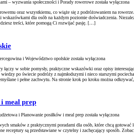
nami – wyzwania społeczności i Porady rowerowe
została wyłączona
werowemu oraz wszystkiemu, co wiąże się z podróżowaniem na rowerze.
nymi wskazówkami dla osób na każdym poziomie doświadczenia. Niezależ
jdziesz treści, które pomogą Ci rozwijać pasję. […]
skie
Hercegowina i Województwo opolskie
została wyłączona
óry łączy w sobie pomysły, praktyczne wskazówki oraz opisy interesują
dzy po świecie podróży z najmłodszymi i nieco starszymi pociechami.
emyślane i pełne zachwytu. Na stronie krok po kroku można odkrywać
i meal prep
dżetowa i Planowanie posiłków i meal prep
została wyłączona
owych smaków z praktycznymi poradami dla osób, które chcą gotować le
ne receptury są przedstawiane w czytelny i zachęcający sposób. Zobac