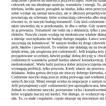
zmęczenie i powrót do dawnych przyzwyczajeń. Nawyki działaj
człowiek nie ma idealnego nastroju, warunków i energii. To, 
telefonu, krótki spacer, porządek na biurku, kilka stron prze
sobie wydaje się niemal nieważny, ale w dłuższej perspektywie
powtarzają się schematy, które wzmacniają człowieka albo sto
również to, że nawyki budują tożsamość. Gdy ktoś codziennie c
także utwierdza się w przekonaniu, że dba o siebie. Gdy system
że ją powtarza. Tożsamość nie rodzi się z deklaracji, tylko z pr
efektów. Nawyki często wydają się nieskuteczne właśnie dlatego
a miesiąc oszczędzania nie buduje dużego majątku. Łatwo wted
zaczynają się kumulować. W samym środku tej drogi człowiek 
prób, błędów i powtórzeń. To właśnie one składają się na trwa
dzięki temu, jak urządzona jest codzienność. Jeśli książka leży 
przygotowane wcześniej, łatwiej podjąć dobrą decyzję w chwi
codziennych warunków potrafi bardzo ułatwić konsekwencję. Do
niedoskonałość. Wielu ludzi porzuca dobre przyzwyczajenia nie 
wymagają perfekcji, tylko powrotu. Kiedy zdarzy się przerwa, n
działania. Jedna gorsza decyzja nie niszczy dobrego kierunku
Codzienne nawyki mają jeszcze jedną przewagę nad wielkimi po
samych decyzji. Mniej energii ucieka na negocjacje z samym s
Jeśli przynajmniej część codzienności jest uporządkowana, łat
Jednak to codzienne nawyki, powtarzane cicho i konsekwentnie, 
które wygląda inaczej niż kiedyś. Nie dlatego, że wydarzył s
siła. To, co małe i regularne, często okazuje się mocniejsze niż 