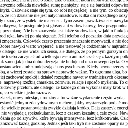
atycznie odkłada niewielką sumę pieniędzy, staje się bardziej odpowiedz
aktyki. Człowiek staje się tym, co robi najczęściej, a nie tym, co obiec
, że ich działanie nie jest natychmiastowe. Kilka dni rozsądnego odżyw
y uznać, że wysiłek nie ma sensu. Tymczasem prawdziwa siła nawyku u
odkrywa, że postęp nie jest głośny ani widowiskowy, lecz przypomin
łą przemianę. Nie bez znaczenia jest także środowisko, w jakim funkcjo
pod ręką, łatwiej po nią sięgnąć. Jeśli telefon od początku dnia przyci
li zmęczenia. Człowiek często przecenia znaczenie motywacji, a nie 
bre nawyki warto wspierać, a nie testować je codziennie w najtrudnie
dlatego, że nie widzi ich sensu, ale dlatego, że po jednym gorszym dn
ie trzeba zaczynać od wielkiego resetu ani rozliczać się z każdym pot
, tak samo jak jedna dobra decyzja nie buduje od razu nowego życia. O
stanowieniami: zmniejszają chaos psychiczny. Kiedy pewne rzeczy rob
obą, a więcej zostaje na sprawy naprawdę ważne. To ogromna ulga, bo
wiej zachować spokój i działać rozsądnie nawet w trudniejszych okres
naprawdę rzeźbią charakter, zdrowie, relacje i sposób myślenia. To on
ię cudowny przełom, ale dlatego, że każdego dnia wykonał mały krok 
to, co wielkie i jednorazowe.
iałek, nowy miesiąc, urodziny albo ważne wydarzenie często wydają s
rzestawić jednym zdecydowanym ruchem, jakby wystarczyło podjąć mocn
 wielkie postanowienia zwykle działają krótko. Dają zastrzyk energii
nie wyglądają spektakularnie, lecz z czasem kształtują całe życie. Na
dróżnia go od zrywów, które bywają intensywne, lecz krótkotrwałe. C
ganizować każdą godzinę. Jednak jeśli taki tryb nie zostanie oparty n