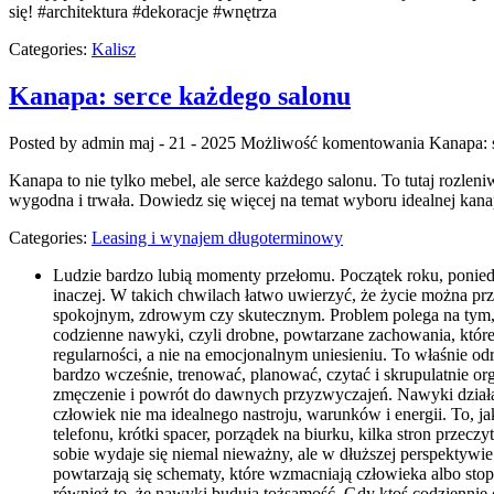
się! #architektura #dekoracje #wnętrza
Categories:
Kalisz
Kanapa: serce każdego salonu
Posted by admin
maj - 21 - 2025
Możliwość komentowania
Kanapa: 
Kanapa to nie tylko mebel, ale serce każdego salonu. To tutaj rozlen
wygodna i trwała. Dowiedz się więcej na temat wyboru idealnej kan
Categories:
Leasing i wynajem długoterminowy
Ludzie bardzo lubią momenty przełomu. Początek roku, poniedz
inaczej. W takich chwilach łatwo uwierzyć, że życie można p
spokojnym, zdrowym czy skutecznym. Problem polega na tym, że
codzienne nawyki, czyli drobne, powtarzane zachowania, które 
regularności, a nie na emocjonalnym uniesieniu. To właśnie o
bardzo wcześnie, trenować, planować, czytać i skrupulatnie or
zmęczenie i powrót do dawnych przyzwyczajeń. Nawyki działaj
człowiek nie ma idealnego nastroju, warunków i energii. To, 
telefonu, krótki spacer, porządek na biurku, kilka stron prze
sobie wydaje się niemal nieważny, ale w dłuższej perspektywie
powtarzają się schematy, które wzmacniają człowieka albo sto
również to, że nawyki budują tożsamość. Gdy ktoś codziennie c