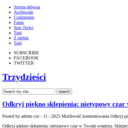
Strona główna
Archiwum
Codziennie
Fanta
Spis Treści
Tagi
Z piekła
Tagi
SUBSCRIBE
FACEBOOK
TWITTER
Trzydzieści
Odkryj piękno sklepienia: nietypowy cza
Posted by admin
cze - 11 - 2025
Możliwość komentowania
Odkryj pi
Odkryj piękno sklepienia: nietypowy czar w Twoim wnętrzu. Sklepieni