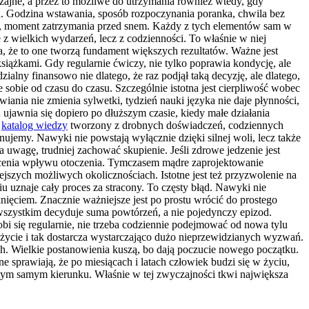
zajne, a przez to możliwe do utrzymania również wtedy, gdy
ch. Godzina wstawania, sposób rozpoczynania poranka, chwila bez
kąski, moment zatrzymania przed snem. Każdy z tych elementów sam w
 z wielkich wydarzeń, lecz z codzienności. To właśnie w niej
a, że to one tworzą fundament większych rezultatów. Ważne jest
siążkami. Gdy regularnie ćwiczy, nie tylko poprawia kondycję, ale
ialny finansowo nie dlatego, że raz podjął taką decyzję, ale dlatego,
uje sobie od czasu do czasu. Szczególnie istotna jest cierpliwość wobec
iania nie zmienia sylwetki, tydzień nauki języka nie daje płynności,
jawnia się dopiero po dłuższym czasie, kiedy małe działania
a
katalog wiedzy
tworzony z drobnych doświadczeń, codziennych
nujemy. Nawyki nie powstają wyłącznie dzięki silnej woli, lecz także
ąga uwagę, trudniej zachować skupienie. Jeśli zdrowe jedzenie jest
docenia wpływu otoczenia. Tymczasem mądre zaprojektowanie
jszych możliwych okolicznościach. Istotne jest też przyzwolenie na
iu uznaje cały proces za stracony. To częsty błąd. Nawyki nie
knięciem. Znacznie ważniejsze jest po prostu wrócić do prostego
 wszystkim decyduje suma powtórzeń, a nie pojedynczy epizod.
i się regularnie, nie trzeba codziennie podejmować od nowa tylu
 życie i tak dostarcza wystarczająco dużo nieprzewidzianych wyzwań.
ach. Wielkie postanowienia kuszą, bo dają poczucie nowego początku.
e sprawiają, że po miesiącach i latach człowiek budzi się w życiu,
w tym samym kierunku. Właśnie w tej zwyczajności tkwi największa