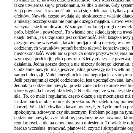
także utwierdza się w przekonaniu, że dba o siebie. Gdy system
że ją powtarza. Tożsamość nie rodzi się z deklaracji, tylko z pr
efektów. Nawyki często wydają się nieskuteczne właśnie dlatego
a miesiąc oszczędzania nie buduje dużego majątku. Łatwo wted
zaczynają się kumulować. W samym środku tej drogi człowiek 
prób, błędów i powtórzeń. To właśnie one składają się na trwa
dzięki temu, jak urządzona jest codzienność. Jeśli książka leży 
przygotowane wcześniej, łatwiej podjąć dobrą decyzję w chwi
codziennych warunków potrafi bardzo ułatwić konsekwencję. Do
niedoskonałość. Wielu ludzi porzuca dobre przyzwyczajenia nie 
wymagają perfekcji, tylko powrotu. Kiedy zdarzy się przerwa, n
działania. Jedna gorsza decyzja nie niszczy dobrego kierunku
Codzienne nawyki mają jeszcze jedną przewagę nad wielkimi po
samych decyzji. Mniej energii ucieka na negocjacje z samym s
Jeśli przynajmniej część codzienności jest uporządkowana, łat
Jednak to codzienne nawyki, powtarzane cicho i konsekwentnie, 
które wygląda inaczej niż kiedyś. Nie dlatego, że wydarzył s
siła. To, co małe i regularne, często okazuje się mocniejsze niż 
Ludzie bardzo lubią momenty przełomu. Początek roku, poniedz
inaczej. W takich chwilach łatwo uwierzyć, że życie można p
spokojnym, zdrowym czy skutecznym. Problem polega na tym, że
codzienne nawyki, czyli drobne, powtarzane zachowania, które 
regularności, a nie na emocjonalnym uniesieniu. To właśnie o
bardzo wcześnie, trenować, planować, czytać i skrupulatnie or