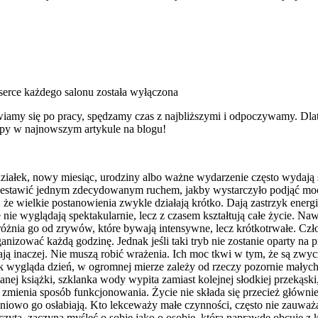
serce każdego salonu
została wyłączona
iwiamy się po pracy, spędzamy czas z najbliższymi i odpoczywamy. Dlat
apy w najnowszym artykule na blogu!
iałek, nowy miesiąc, urodziny albo ważne wydarzenie często wydają s
rzestawić jednym zdecydowanym ruchem, jakby wystarczyło podjąć mocn
 wielkie postanowienia zwykle działają krótko. Dają zastrzyk energii
nie wyglądają spektakularnie, lecz z czasem kształtują całe życie. Na
dróżnia go od zrywów, które bywają intensywne, lecz krótkotrwałe. C
ganizować każdą godzinę. Jednak jeśli taki tryb nie zostanie oparty n
ą inaczej. Nie muszą robić wrażenia. Ich moc tkwi w tym, że są zwyc
jak wygląda dzień, w ogromnej mierze zależy od rzeczy pozornie mały
czytanej książki, szklanka wody wypita zamiast kolejnej słodkiej prze
 zmienia sposób funkcjonowania. Życie nie składa się przecież głównie
pniowo go osłabiają. Kto lekceważy małe czynności, często nie zauważ
zyta, zaczyna myśleć o sobie jako o osobie, która naprawdę obcuje z k