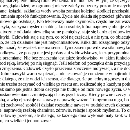
ą inaczej. Nie muszą robić wrażenia. Ich moc tkwi w tym, że są zwyc
jak wygląda dzień, w ogromnej mierze zależy od rzeczy pozornie mały
czytanej książki, szklanka wody wypita zamiast kolejnej słodkiej prze
 zmienia sposób funkcjonowania. Życie nie składa się przecież głównie
pniowo go osłabiają. Kto lekceważy małe czynności, często nie zauważ
zyta, zaczyna myśleć o sobie jako o osobie, która naprawdę obcuje z k
atycznie odkłada niewielką sumę pieniędzy, staje się bardziej odpowiedz
aktyki. Człowiek staje się tym, co robi najczęściej, a nie tym, co obiec
, że ich działanie nie jest natychmiastowe. Kilka dni rozsądnego odżyw
y uznać, że wysiłek nie ma sensu. Tymczasem prawdziwa siła nawyku u
odkrywa, że postęp nie jest głośny ani widowiskowy, lecz przypomin
łą przemianę. Nie bez znaczenia jest także środowisko, w jakim funkcjo
pod ręką, łatwiej po nią sięgnąć. Jeśli telefon od początku dnia przyci
li zmęczenia. Człowiek często przecenia znaczenie motywacji, a nie 
bre nawyki warto wspierać, a nie testować je codziennie w najtrudnie
dlatego, że nie widzi ich sensu, ale dlatego, że po jednym gorszym dn
ie trzeba zaczynać od wielkiego resetu ani rozliczać się z każdym pot
, tak samo jak jedna dobra decyzja nie buduje od razu nowego życia. O
stanowieniami: zmniejszają chaos psychiczny. Kiedy pewne rzeczy rob
obą, a więcej zostaje na sprawy naprawdę ważne. To ogromna ulga, bo
wiej zachować spokój i działać rozsądnie nawet w trudniejszych okres
naprawdę rzeźbią charakter, zdrowie, relacje i sposób myślenia. To on
ię cudowny przełom, ale dlatego, że każdego dnia wykonał mały krok 
to, co wielkie i jednorazowe.