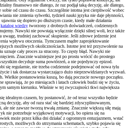
ialny finansowo nie dlatego, że raz podjął taką decyzję, ale dlatego,
uje sobie od czasu do czasu. Szczególnie istotna jest cierpliwość wobec
iania nie zmienia sylwetki, tydzień nauki języka nie daje płynności,
jawnia się dopiero po dłuższym czasie, kiedy małe działania
a
katalog wiedzy
tworzony z drobnych doświadczeń, codziennych
nujemy. Nawyki nie powstają wyłącznie dzięki silnej woli, lecz także
ąga uwagę, trudniej zachować skupienie. Jeśli zdrowe jedzenie jest
docenia wpływu otoczenia. Tymczasem mądre zaprojektowanie
jszych możliwych okolicznościach. Istotne jest też przyzwolenie na
iu uznaje cały proces za stracony. To częsty błąd. Nawyki nie
knięciem. Znacznie ważniejsze jest po prostu wrócić do prostego
 wszystkim decyduje suma powtórzeń, a nie pojedynczy epizod.
i się regularnie, nie trzeba codziennie podejmować od nowa tylu
 życie i tak dostarcza wystarczająco dużo nieprzewidzianych wyzwań.
ach. Wielkie postanowienia kuszą, bo dają poczucie nowego początku.
e sprawiają, że po miesiącach i latach człowiek budzi się w życiu,
w tym samym kierunku. Właśnie w tej zwyczajności tkwi największa
ię idealnym czasem, by postanowić, że od teraz wszystko będzie
ą decyzję, aby od razu stać się bardziej zdyscyplinowanym,
, ale nie zawsze tworzą trwałą zmianę. Znacznie większą siłę mają
wyk nie potrzebuje wyjątkowej motywacji, bo opiera się na
złowiek może przez kilka dni działać z ogromnym entuzjazmem, wstać
a prostych, możliwych do utrzymania schematach, szybko pojawia się