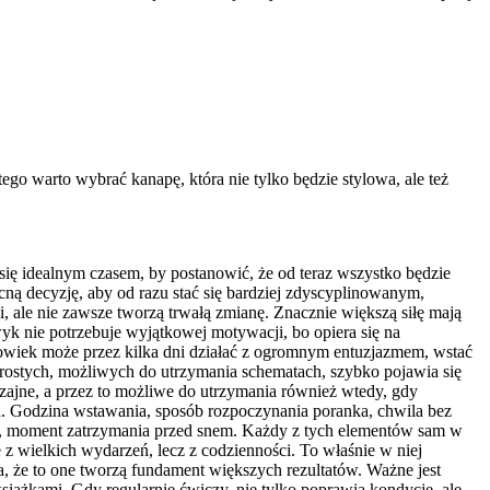
ego warto wybrać kanapę, która nie tylko będzie stylowa, ale też
ię idealnym czasem, by postanowić, że od teraz wszystko będzie
ą decyzję, aby od razu stać się bardziej zdyscyplinowanym,
, ale nie zawsze tworzą trwałą zmianę. Znacznie większą siłę mają
wyk nie potrzebuje wyjątkowej motywacji, bo opiera się na
złowiek może przez kilka dni działać z ogromnym entuzjazmem, wstać
a prostych, możliwych do utrzymania schematach, szybko pojawia się
zajne, a przez to możliwe do utrzymania również wtedy, gdy
ch. Godzina wstawania, sposób rozpoczynania poranka, chwila bez
kąski, moment zatrzymania przed snem. Każdy z tych elementów sam w
 z wielkich wydarzeń, lecz z codzienności. To właśnie w niej
a, że to one tworzą fundament większych rezultatów. Ważne jest
siążkami. Gdy regularnie ćwiczy, nie tylko poprawia kondycję, ale