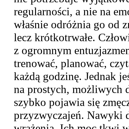
regularności, a nie na e
właśnie odróżnia go od 
lecz krótkotrwałe. Człow
z ogromnym entuzjazmem
trenować, planować, czyt
każdą godzinę. Jednak jeś
na prostych, możliwych 
szybko pojawia się zmęc
przyzwyczajeń. Nawyki dz
wrażenia. Ich moc tkwi w