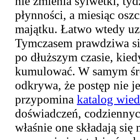
nie zmienia sylwetki, tyd
płynności, a miesiąc osz
majątku. Łatwo wtedy uzn
Tymczasem prawdziwa sił
po dłuższym czasie, kiedy
kumulować. W samym śro
odkrywa, że postęp nie j
przypomina
katalog wie
doświadczeń, codziennyc
właśnie one składają się 