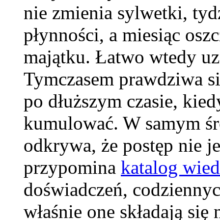
nie zmienia sylwetki, tyd
płynności, a miesiąc osz
majątku. Łatwo wtedy uzn
Tymczasem prawdziwa sił
po dłuższym czasie, kiedy
kumulować. W samym śro
odkrywa, że postęp nie j
przypomina
katalog wie
doświadczeń, codziennyc
właśnie one składają się 