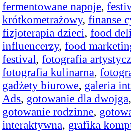
fermentowane napoje
,
festi
krótkometrażowy
,
finanse 
fizjoterapia dzieci
,
food del
influencerzy
,
food marketin
festival
,
fotografia artystyc
fotografia kulinarna
,
fotogr
gadżety biurowe
,
galeria in
Ads
,
gotowanie dla dwojga
gotowanie rodzinne
,
gotowa
interaktywna
,
grafika kom