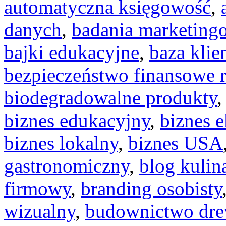
automatyczna księgowość
,
danych
,
badania marketing
bajki edukacyjne
,
baza klie
bezpieczeństwo finansowe 
biodegradowalne produkty
biznes edukacyjny
,
biznes 
biznes lokalny
,
biznes USA
gastronomiczny
,
blog kulin
firmowy
,
branding osobisty
wizualny
,
budownictwo dre