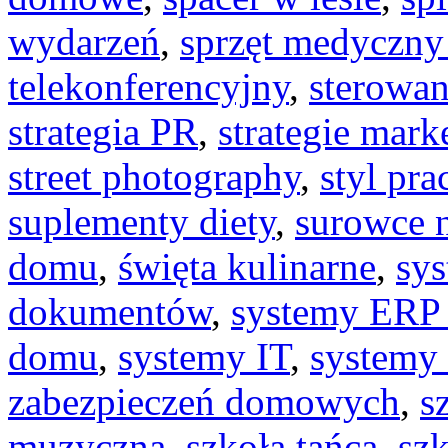
wydarzeń
,
sprzęt medyczny
telekonferencyjny
,
sterowan
strategia PR
,
strategie mar
street photography
,
styl pra
suplementy diety
,
surowce n
domu
,
święta kulinarne
,
sy
dokumentów
,
systemy ERP 
domu
,
systemy IT
,
systemy
zabezpieczeń domowych
,
s
muzyczna
,
szkoła tańca
,
szk