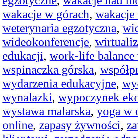
egzotyczne
,
wakacje nad m
wakacje w górach
,
wakacje
weterynaria egzotyczna
,
wi
wideokonferencje
,
wirtuali
edukacji
,
work-life balanc
wspinaczka górska
,
współp
wydarzenia edukacyjne
,
wy
wynalazki
,
wypoczynek eko
wystawa malarska
,
yoga w 
online
,
zapasy żywności
,
za