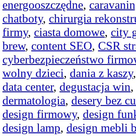
energooszczędne
,
caravani
chatboty
,
chirurgia rekonst
firmy
,
ciasta domowe
,
city 
brew
,
content SEO
,
CSR str
cyberbezpieczeństwo firm
wolny dzieci
,
dania z kaszy
data center
,
degustacja win
dermatologia
,
desery bez c
design firmowy
,
design fun
design lamp
,
design mebli 