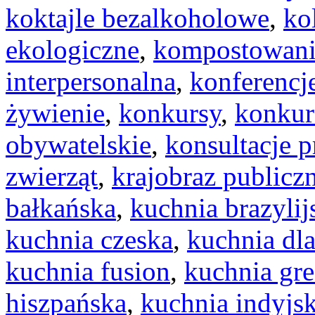
koktajle bezalkoholowe
,
ko
ekologiczne
,
kompostowan
interpersonalna
,
konferencj
żywienie
,
konkursy
,
konkur
obywatelskie
,
konsultacje 
zwierząt
,
krajobraz publicz
bałkańska
,
kuchnia brazylij
kuchnia czeska
,
kuchnia dla
kuchnia fusion
,
kuchnia gr
hiszpańska
,
kuchnia indyjs