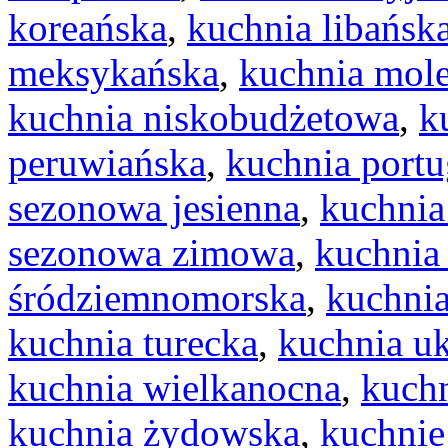
koreańska
,
kuchnia libańsk
meksykańska
,
kuchnia mol
kuchnia niskobudżetowa
,
k
peruwiańska
,
kuchnia portu
sezonowa jesienna
,
kuchnia
sezonowa zimowa
,
kuchnia
śródziemnomorska
,
kuchnia
kuchnia turecka
,
kuchnia uk
kuchnia wielkanocna
,
kuchn
kuchnia żydowska
,
kuchnie