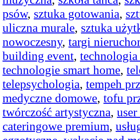
psów
,
sztuka gotowania
,
sz
uliczna murale
,
sztuka uży
nowoczesny
,
targi nieruch
building event
,
technologi
technologie smart home
,
te
telepsychologia
,
tempeh prz
medyczne domowe
,
tofu pr
twórczość artystyczna
,
user
cateringowe premium
,
usłu