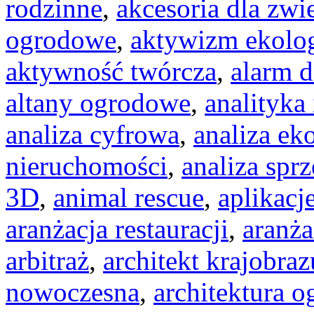
rodzinne
,
akcesoria dla zw
ogrodowe
,
aktywizm ekolo
aktywność twórcza
,
alarm 
altany ogrodowe
,
analityka
analiza cyfrowa
,
analiza e
nieruchomości
,
analiza spr
3D
,
animal rescue
,
aplikacj
aranżacja restauracji
,
aranża
arbitraż
,
architekt krajobraz
nowoczesna
,
architektura 