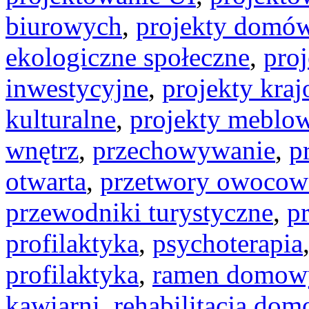
biurowych
,
projekty domó
ekologiczne społeczne
,
proj
inwestycyjne
,
projekty kra
kulturalne
,
projekty meblo
wnętrz
,
przechowywanie
,
p
otwarta
,
przetwory owocow
przewodniki turystyczne
,
p
profilaktyka
,
psychoterapia
profilaktyka
,
ramen domow
kawiarni
,
rehabilitacja do