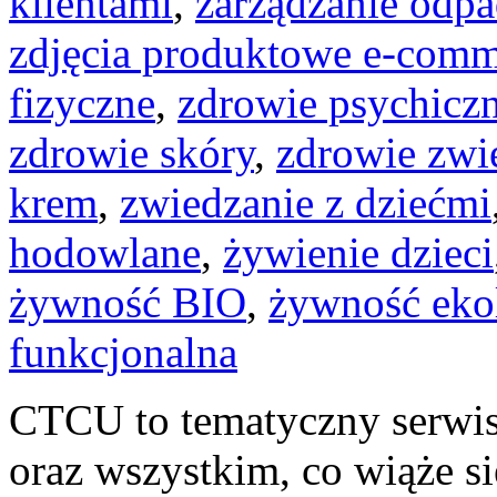
klientami
,
zarządzanie odp
zdjęcia produktowe e-comm
fizyczne
,
zdrowie psychicz
zdrowie skóry
,
zdrowie zwi
krem
,
zwiedzanie z dziećmi
hodowlane
,
żywienie dzieci
żywność BIO
,
żywność ekol
funkcjonalna
CTCU to tematyczny serwis,
oraz wszystkim, co wiąże s