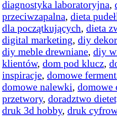
diagnostyka laboratoryjna
,
przeciwzapalna
,
dieta pude
dla początkujących
,
dieta z
digital marketing
,
diy dekor
diy meble drewniane
,
diy w
klientów
,
dom pod klucz
,
d
inspiracje
,
domowe ferment
domowe nalewki
,
domowe o
przetwory
,
doradztwo diete
druk 3d hobby
,
druk cyfro