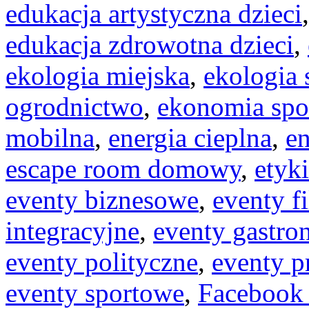
edukacja artystyczna dzieci
edukacja zdrowotna dzieci
,
ekologia miejska
,
ekologia 
ogrodnictwo
,
ekonomia spo
mobilna
,
energia cieplna
,
en
escape room domowy
,
etyk
eventy biznesowe
,
eventy f
integracyjne
,
eventy gastro
eventy polityczne
,
eventy 
eventy sportowe
,
Facebook