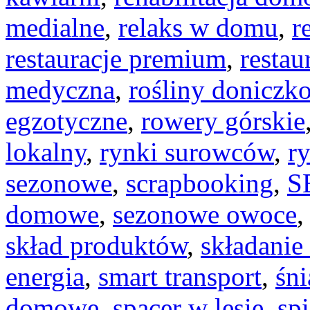
medialne
,
relaks w domu
,
r
restauracje premium
,
restau
medyczna
,
rośliny doniczk
egzotyczne
,
rowery górskie
lokalny
,
rynki surowców
,
r
sezonowe
,
scrapbooking
,
S
domowe
,
sezonowe owoce
skład produktów
,
składanie
energia
,
smart transport
,
śn
domowe
,
spacer w lesie
,
sp