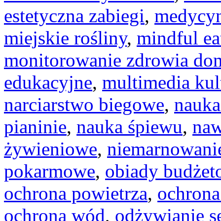
estetyczna zabiegi
,
medycyn
miejskie rośliny
,
mindful ea
monitorowanie zdrowia d
edukacyjne
,
multimedia kul
narciarstwo biegowe
,
nauka
pianinie
,
nauka śpiewu
,
naw
żywieniowe
,
niemarnowanie
pokarmowe
,
obiady budżet
ochrona powietrza
,
ochrona
ochrona wód
,
odżywianie s