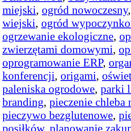
miejski
,
ogród nowoczesny
wiejski
,
ogród wypoczynk
ogrzewanie ekologiczne
,
op
zwierzętami domowymi
,
op
oprogramowanie ERP
,
orga
konferencji
,
origami
,
oświe
paleniska ogrodowe
,
parki 
branding
,
pieczenie chleba 
pieczywo bezglutenowe
,
pi
posiłków
,
planowanie zaku