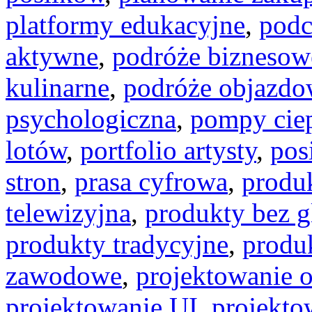
platformy edukacyjne
,
podc
aktywne
,
podróże biznesow
kulinarne
,
podróże objazdo
psychologiczna
,
pompy cie
lotów
,
portfolio artysty
,
pos
stron
,
prasa cyfrowa
,
produ
telewizyjna
,
produkty bez g
produkty tradycyjne
,
produ
zawodowe
,
projektowanie 
projektowanie UI
,
projekt