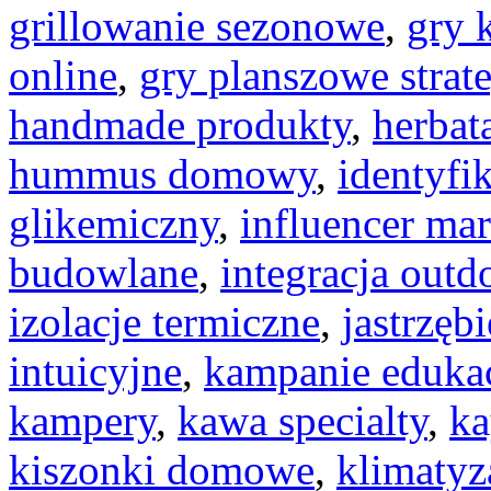
grillowanie sezonowe
,
gry 
online
,
gry planszowe strat
handmade produkty
,
herbat
hummus domowy
,
identyfi
glikemiczny
,
influencer ma
budowlane
,
integracja outd
izolacje termiczne
,
jastrzęb
intuicyjne
,
kampanie eduka
kampery
,
kawa specialty
,
ka
kiszonki domowe
,
klimatyz