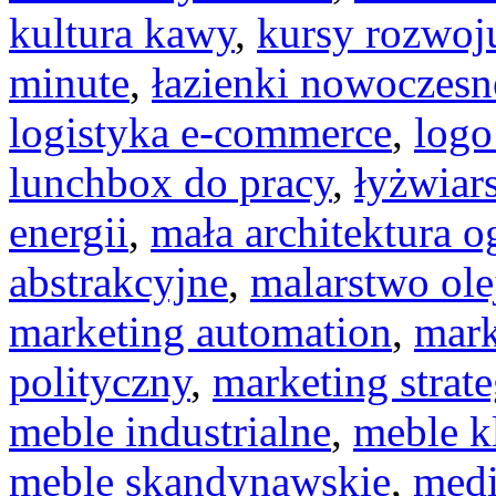
kultura kawy
,
kursy rozwoj
minute
,
łazienki nowoczesn
logistyka e-commerce
,
logo
lunchbox do pracy
,
łyżwiar
energii
,
mała architektura 
abstrakcyjne
,
malarstwo ole
marketing automation
,
mark
polityczny
,
marketing strat
meble industrialne
,
meble k
meble skandynawskie
,
medi