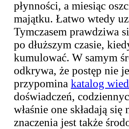
płynności, a miesiąc osz
majątku. Łatwo wtedy uzn
Tymczasem prawdziwa sił
po dłuższym czasie, kiedy
kumulować. W samym śro
odkrywa, że postęp nie j
przypomina
katalog wie
doświadczeń, codziennyc
właśnie one składają się 
znaczenia jest także śro