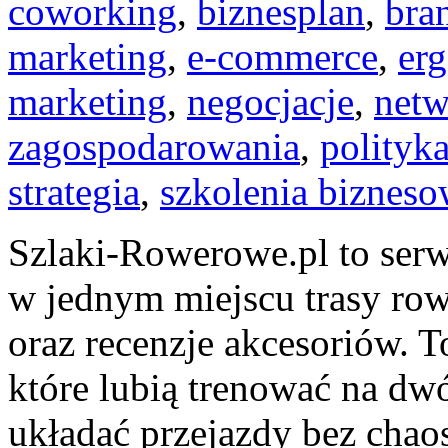
coworking
,
biznesplan
,
bra
marketing
,
e-commerce
,
er
marketing
,
negocjacje
,
netw
zagospodarowania
,
polityk
strategia
,
szkolenia biznes
Szlaki-Rowerowe.pl to serw
w jednym miejscu trasy ro
oraz recenzje akcesoriów. To
które lubią trenować na dw
układać przejazdy bez chaos