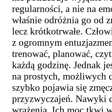
regularności, a nie na e
właśnie odróżnia go od 
lecz krótkotrwałe. Człow
z ogromnym entuzjazmem
trenować, planować, czyt
każdą godzinę. Jednak jeś
na prostych, możliwych 
szybko pojawia się zmęc
przyzwyczajeń. Nawyki dz
wrażenia. Ich moc tkwi w