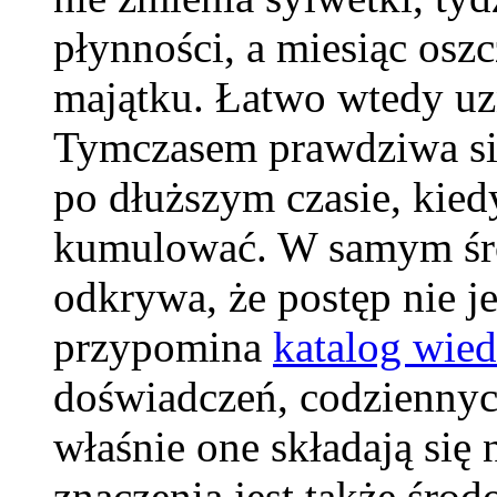
płynności, a miesiąc osz
majątku. Łatwo wtedy uzn
Tymczasem prawdziwa sił
po dłuższym czasie, kiedy
kumulować. W samym śro
odkrywa, że postęp nie j
przypomina
katalog wie
doświadczeń, codziennyc
właśnie one składają się 
znaczenia jest także śro