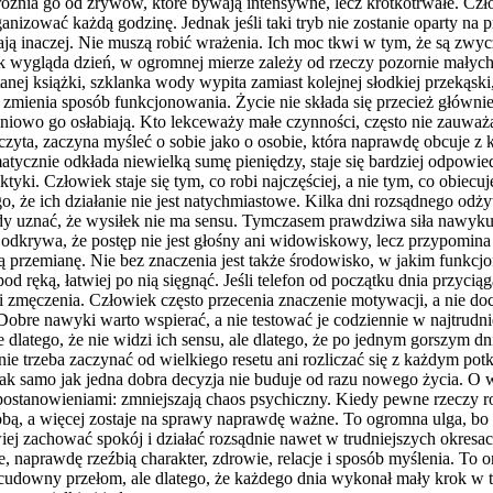
dróżnia go od zrywów, które bywają intensywne, lecz krótkotrwałe. C
ganizować każdą godzinę. Jednak jeśli taki tryb nie zostanie oparty n
ą inaczej. Nie muszą robić wrażenia. Ich moc tkwi w tym, że są zwyc
jak wygląda dzień, w ogromnej mierze zależy od rzeczy pozornie mały
czytanej książki, szklanka wody wypita zamiast kolejnej słodkiej prze
 zmienia sposób funkcjonowania. Życie nie składa się przecież głównie
pniowo go osłabiają. Kto lekceważy małe czynności, często nie zauważ
zyta, zaczyna myśleć o sobie jako o osobie, która naprawdę obcuje z k
atycznie odkłada niewielką sumę pieniędzy, staje się bardziej odpowiedz
aktyki. Człowiek staje się tym, co robi najczęściej, a nie tym, co obiec
, że ich działanie nie jest natychmiastowe. Kilka dni rozsądnego odżyw
y uznać, że wysiłek nie ma sensu. Tymczasem prawdziwa siła nawyku u
odkrywa, że postęp nie jest głośny ani widowiskowy, lecz przypomin
łą przemianę. Nie bez znaczenia jest także środowisko, w jakim funkcjo
pod ręką, łatwiej po nią sięgnąć. Jeśli telefon od początku dnia przyci
li zmęczenia. Człowiek często przecenia znaczenie motywacji, a nie 
bre nawyki warto wspierać, a nie testować je codziennie w najtrudnie
dlatego, że nie widzi ich sensu, ale dlatego, że po jednym gorszym dn
ie trzeba zaczynać od wielkiego resetu ani rozliczać się z każdym pot
, tak samo jak jedna dobra decyzja nie buduje od razu nowego życia. O
stanowieniami: zmniejszają chaos psychiczny. Kiedy pewne rzeczy rob
obą, a więcej zostaje na sprawy naprawdę ważne. To ogromna ulga, bo
wiej zachować spokój i działać rozsądnie nawet w trudniejszych okres
naprawdę rzeźbią charakter, zdrowie, relacje i sposób myślenia. To on
ię cudowny przełom, ale dlatego, że każdego dnia wykonał mały krok 