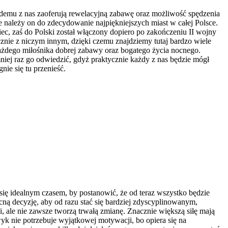
żdemu z nas zaoferują rewelacyjną zabawę oraz możliwość spędzenia
należy on do zdecydowanie najpiękniejszych miast w całej Polsce.
miec, zaś do Polski został włączony dopiero po zakończeniu II wojny
ycznie z niczym innym, dzięki czemu znajdziemy tutaj bardzo wiele
ażdego miłośnika dobrej zabawy oraz bogatego życia nocnego.
iej raz go odwiedzić, gdyż praktycznie każdy z nas będzie mógł
nie się tu przenieść.
ię idealnym czasem, by postanowić, że od teraz wszystko będzie
ą decyzję, aby od razu stać się bardziej zdyscyplinowanym,
, ale nie zawsze tworzą trwałą zmianę. Znacznie większą siłę mają
wyk nie potrzebuje wyjątkowej motywacji, bo opiera się na