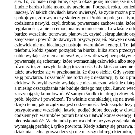
siła. To, co małe i regularne, często okazuje się mocniejsze niż 
Ludzie bardzo lubią momenty przełomu. Początek roku, poniedz
inaczej. W takich chwilach łatwo uwierzyć, że życie można p
spokojnym, zdrowym czy skutecznym. Problem polega na tym, że
codzienne nawyki, czyli drobne, powtarzane zachowania, które 
regularności, a nie na emocjonalnym uniesieniu. To właśnie o
bardzo wcześnie, trenować, planować, czytać i skrupulatnie or
zmęczenie i powrót do dawnych przyzwyczajeń. Nawyki działaj
człowiek nie ma idealnego nastroju, warunków i energii. To, 
telefonu, krótki spacer, porządek na biurku, kilka stron prze
sobie wydaje się niemal nieważny, ale w dłuższej perspektywie
powtarzają się schematy, które wzmacniają człowieka albo sto
również to, że nawyki budują tożsamość. Gdy ktoś codziennie c
także utwierdza się w przekonaniu, że dba o siebie. Gdy system
że ją powtarza. Tożsamość nie rodzi się z deklaracji, tylko z pr
efektów. Nawyki często wydają się nieskuteczne właśnie dlatego
a miesiąc oszczędzania nie buduje dużego majątku. Łatwo wted
zaczynają się kumulować. W samym środku tej drogi człowiek 
prób, błędów i powtórzeń. To właśnie one składają się na trwa
dzięki temu, jak urządzona jest codzienność. Jeśli książka leży 
przygotowane wcześniej, łatwiej podjąć dobrą decyzję w chwi
codziennych warunków potrafi bardzo ułatwić konsekwencję. Do
niedoskonałość. Wielu ludzi porzuca dobre przyzwyczajenia nie 
wymagają perfekcji, tylko powrotu. Kiedy zdarzy się przerwa, n
działania. Jedna gorsza decyzja nie niszczy dobrego kierunku