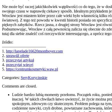
Nie może być raczej jakichkolwiek wątpliwości co do tego, że w do
swojego czasu w naprawdę ciekawy sposób. Idealnym przykładem jest
Wrocław jest miastem które przez całe wieki było własnością kilku ró
światowej. Z tego też powodu w kwestii historii posiada on specyfic
pięknych zabytków. Rzecz jasna, z drugiej strony Wrocław jest rów
Podsumowując, Wrocław z całą pewnością zalicza się obecnie do zde
tutaj dla siebie znaleźć coś rzeczywiście interesującego, a oprócz teg
źródło:
———————————
1.
http://langlade16620montboyer.com
2.
sprawdź ofertę
3.
przeczytaj artykuł
4.
przeczytaj więcej
5.
https://centrumkosmetyki.waw.pl
Categories:
SeryKorycinskie
Comments are closed.
Ludzie bardzo lubią momenty przełomu. Początek roku, poniedz
inaczej. W takich chwilach łatwo uwierzyć, że życie można p
spokojnym, zdrowym czy skutecznym. Problem polega na tym, że
codzienne nawyki, czyli drobne, powtarzane zachowania, które 