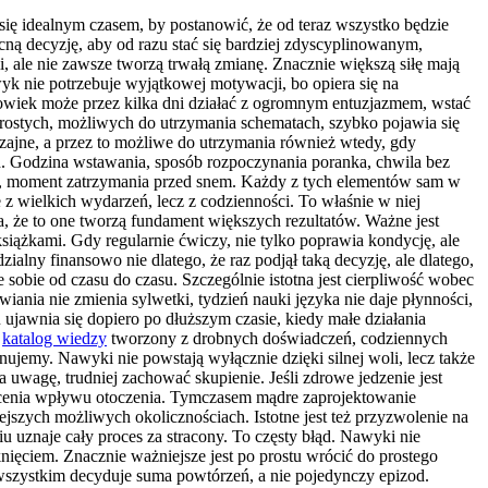
ię idealnym czasem, by postanowić, że od teraz wszystko będzie
ą decyzję, aby od razu stać się bardziej zdyscyplinowanym,
, ale nie zawsze tworzą trwałą zmianę. Znacznie większą siłę mają
wyk nie potrzebuje wyjątkowej motywacji, bo opiera się na
złowiek może przez kilka dni działać z ogromnym entuzjazmem, wstać
a prostych, możliwych do utrzymania schematach, szybko pojawia się
zajne, a przez to możliwe do utrzymania również wtedy, gdy
ch. Godzina wstawania, sposób rozpoczynania poranka, chwila bez
kąski, moment zatrzymania przed snem. Każdy z tych elementów sam w
 z wielkich wydarzeń, lecz z codzienności. To właśnie w niej
a, że to one tworzą fundament większych rezultatów. Ważne jest
siążkami. Gdy regularnie ćwiczy, nie tylko poprawia kondycję, ale
ialny finansowo nie dlatego, że raz podjął taką decyzję, ale dlatego,
uje sobie od czasu do czasu. Szczególnie istotna jest cierpliwość wobec
iania nie zmienia sylwetki, tydzień nauki języka nie daje płynności,
jawnia się dopiero po dłuższym czasie, kiedy małe działania
a
katalog wiedzy
tworzony z drobnych doświadczeń, codziennych
nujemy. Nawyki nie powstają wyłącznie dzięki silnej woli, lecz także
ąga uwagę, trudniej zachować skupienie. Jeśli zdrowe jedzenie jest
docenia wpływu otoczenia. Tymczasem mądre zaprojektowanie
jszych możliwych okolicznościach. Istotne jest też przyzwolenie na
iu uznaje cały proces za stracony. To częsty błąd. Nawyki nie
knięciem. Znacznie ważniejsze jest po prostu wrócić do prostego
 wszystkim decyduje suma powtórzeń, a nie pojedynczy epizod.