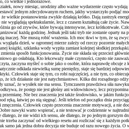
to, co wielkie i jednorazowe.
iałek, nowy miesiąc, urodziny albo ważne wydarzenie często wydają s
rzestawić jednym zdecydowanym ruchem, jakby wystarczyło podjąć mocn
 wielkie postanowienia zwykle działają krótko. Dają zastrzyk energii
nie wyglądają spektakularnie, lecz z czasem kształtują całe życie. Na
dróżnia go od zrywów, które bywają intensywne, lecz krótkotrwałe. C
ganizować każdą godzinę. Jednak jeśli taki tryb nie zostanie oparty n
ą inaczej. Nie muszą robić wrażenia. Ich moc tkwi w tym, że są zwyc
jak wygląda dzień, w ogromnej mierze zależy od rzeczy pozornie mały
czytanej książki, szklanka wody wypita zamiast kolejnej słodkiej prze
 zmienia sposób funkcjonowania. Życie nie składa się przecież głównie
pniowo go osłabiają. Kto lekceważy małe czynności, często nie zauważ
zyta, zaczyna myśleć o sobie jako o osobie, która naprawdę obcuje z k
atycznie odkłada niewielką sumę pieniędzy, staje się bardziej odpowiedz
aktyki. Człowiek staje się tym, co robi najczęściej, a nie tym, co obiec
, że ich działanie nie jest natychmiastowe. Kilka dni rozsądnego odżyw
y uznać, że wysiłek nie ma sensu. Tymczasem prawdziwa siła nawyku u
odkrywa, że postęp nie jest głośny ani widowiskowy, lecz przypomin
łą przemianę. Nie bez znaczenia jest także środowisko, w jakim funkcjo
pod ręką, łatwiej po nią sięgnąć. Jeśli telefon od początku dnia przyci
li zmęczenia. Człowiek często przecenia znaczenie motywacji, a nie 
bre nawyki warto wspierać, a nie testować je codziennie w najtrudnie
dlatego, że nie widzi ich sensu, ale dlatego, że po jednym gorszym dn
ie trzeba zaczynać od wielkiego resetu ani rozliczać się z każdym pot
, tak samo jak jedna dobra decyzja nie buduje od razu nowego życia. O