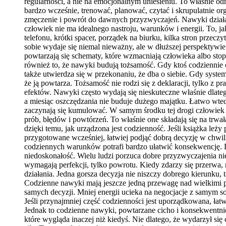
regularności, a nie na emocjonalnym uniesieniu. To właśnie o
bardzo wcześnie, trenować, planować, czytać i skrupulatnie or
zmęczenie i powrót do dawnych przyzwyczajeń. Nawyki działaj
człowiek nie ma idealnego nastroju, warunków i energii. To, 
telefonu, krótki spacer, porządek na biurku, kilka stron prze
sobie wydaje się niemal nieważny, ale w dłuższej perspektywie
powtarzają się schematy, które wzmacniają człowieka albo sto
również to, że nawyki budują tożsamość. Gdy ktoś codziennie c
także utwierdza się w przekonaniu, że dba o siebie. Gdy system
że ją powtarza. Tożsamość nie rodzi się z deklaracji, tylko z pr
efektów. Nawyki często wydają się nieskuteczne właśnie dlatego
a miesiąc oszczędzania nie buduje dużego majątku. Łatwo wted
zaczynają się kumulować. W samym środku tej drogi człowiek 
prób, błędów i powtórzeń. To właśnie one składają się na trwa
dzięki temu, jak urządzona jest codzienność. Jeśli książka leży 
przygotowane wcześniej, łatwiej podjąć dobrą decyzję w chwi
codziennych warunków potrafi bardzo ułatwić konsekwencję. Do
niedoskonałość. Wielu ludzi porzuca dobre przyzwyczajenia nie 
wymagają perfekcji, tylko powrotu. Kiedy zdarzy się przerwa, n
działania. Jedna gorsza decyzja nie niszczy dobrego kierunku
Codzienne nawyki mają jeszcze jedną przewagę nad wielkimi po
samych decyzji. Mniej energii ucieka na negocjacje z samym s
Jeśli przynajmniej część codzienności jest uporządkowana, łat
Jednak to codzienne nawyki, powtarzane cicho i konsekwentnie, 
które wygląda inaczej niż kiedyś. Nie dlatego, że wydarzył s