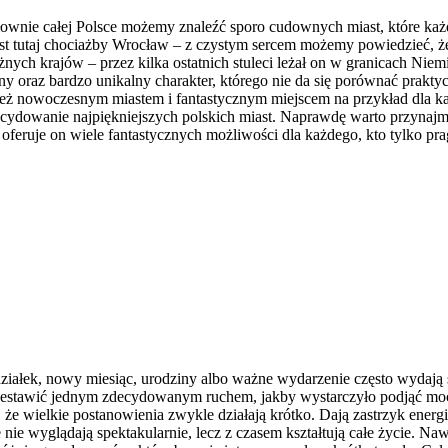
słownie całej Polsce możemy znaleźć sporo cudownych miast, które ka
 tutaj chociażby Wrocław – z czystym sercem możemy powiedzieć, że 
żnych krajów – przez kilka ostatnich stuleci leżał on w granicach Nie
zny oraz bardzo unikalny charakter, którego nie da się porównać prakt
nież nowoczesnym miastem i fantastycznym miejscem na przykład dla k
cydowanie najpiękniejszych polskich miast. Naprawdę warto przynajmn
o oferuje on wiele fantastycznych możliwości dla każdego, kto tylko prag
iałek, nowy miesiąc, urodziny albo ważne wydarzenie często wydają s
rzestawić jednym zdecydowanym ruchem, jakby wystarczyło podjąć mocn
 wielkie postanowienia zwykle działają krótko. Dają zastrzyk energii
nie wyglądają spektakularnie, lecz z czasem kształtują całe życie. Na