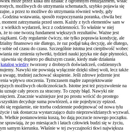
złowiek może przez kilka dni działać z ogromnym entuzjazmem, wstać
a prostych, możliwych do utrzymania schematach, szybko pojawia się
zajne, a przez to możliwe do utrzymania również wtedy, gdy
ch. Godzina wstawania, sposób rozpoczynania poranka, chwila bez
kąski, moment zatrzymania przed snem. Każdy z tych elementów sam w
 z wielkich wydarzeń, lecz z codzienności. To właśnie w niej
a, że to one tworzą fundament większych rezultatów. Ważne jest
siążkami. Gdy regularnie ćwiczy, nie tylko poprawia kondycję, ale
ialny finansowo nie dlatego, że raz podjął taką decyzję, ale dlatego,
uje sobie od czasu do czasu. Szczególnie istotna jest cierpliwość wobec
iania nie zmienia sylwetki, tydzień nauki języka nie daje płynności,
jawnia się dopiero po dłuższym czasie, kiedy małe działania
a
katalog wiedzy
tworzony z drobnych doświadczeń, codziennych
nujemy. Nawyki nie powstają wyłącznie dzięki silnej woli, lecz także
ąga uwagę, trudniej zachować skupienie. Jeśli zdrowe jedzenie jest
docenia wpływu otoczenia. Tymczasem mądre zaprojektowanie
jszych możliwych okolicznościach. Istotne jest też przyzwolenie na
iu uznaje cały proces za stracony. To częsty błąd. Nawyki nie
knięciem. Znacznie ważniejsze jest po prostu wrócić do prostego
 wszystkim decyduje suma powtórzeń, a nie pojedynczy epizod.
i się regularnie, nie trzeba codziennie podejmować od nowa tylu
 życie i tak dostarcza wystarczająco dużo nieprzewidzianych wyzwań.
ach. Wielkie postanowienia kuszą, bo dają poczucie nowego początku.
e sprawiają, że po miesiącach i latach człowiek budzi się w życiu,
w tym samym kierunku. Właśnie w tej zwyczajności tkwi największa